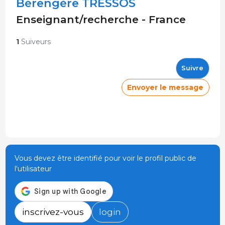
Bérengère TRESSOS
Enseignant/recherche - France
1
Suiveurs
Suivre
Envoyer le message
Vous devez être identifié pour voir le profil public de
l'utilisateur
inscrivez-vous
login