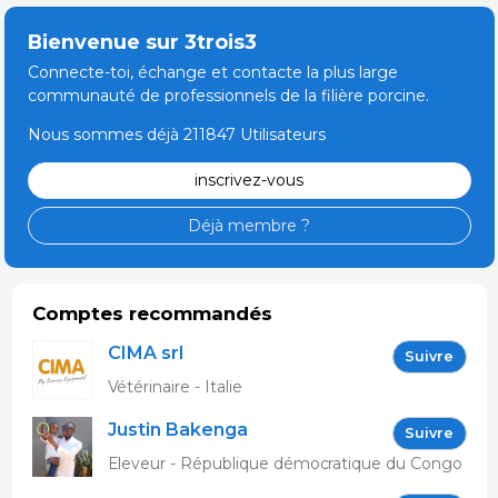
Bienvenue sur 3trois3
Connecte-toi, échange et contacte la plus large
communauté de professionnels de la filière porcine.
Nous sommes déjà 211847 Utilisateurs
inscrivez-vous
Déjà membre ?
Comptes recommandés
CIMA srl
Suivre
Vétérinaire - Italie
Justin Bakenga
Suivre
Eleveur - République démocratique du Congo