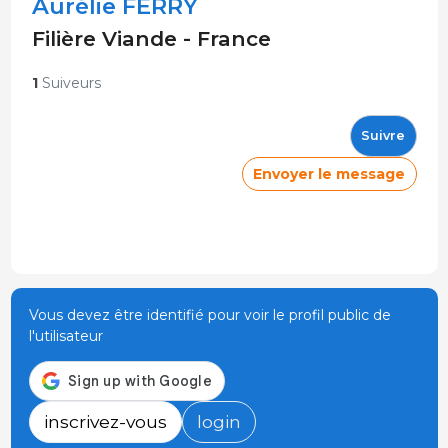
Aurélie FERRY
Filière Viande - France
1
Suiveurs
Suivre
Envoyer le message
Vous devez être identifié pour voir le profil public de
l'utilisateur
inscrivez-vous
login