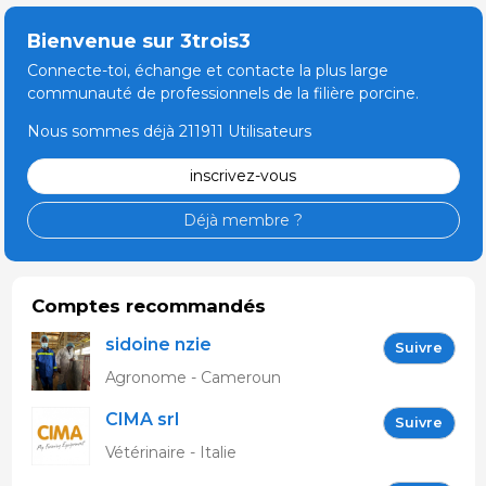
Bienvenue sur 3trois3
Connecte-toi, échange et contacte la plus large
communauté de professionnels de la filière porcine.
Nous sommes déjà 211911 Utilisateurs
inscrivez-vous
Déjà membre ?
Comptes recommandés
sidoine nzie
Suivre
Agronome - Cameroun
CIMA srl
Suivre
Vétérinaire - Italie