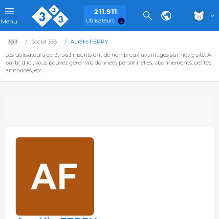
211.911
Utilisateurs
Menu
333
Social 333
Aurélie FERRY
Les utilisateurs de 3trois3 inscrits ont de nombreux avantages sur notre site. A
partir d'ici, vous pouvez gérer vos données personnelles, abonnements, petites
annonces, etc