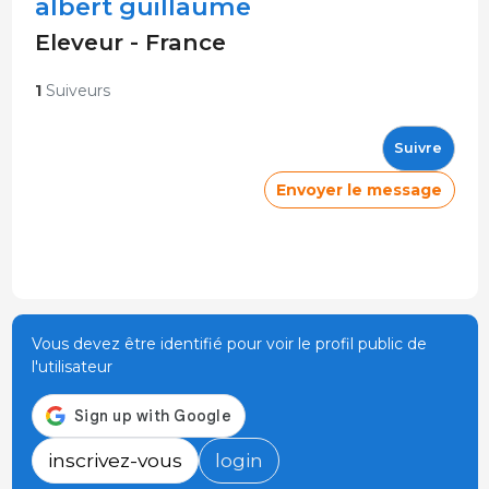
albert guillaume
Eleveur - France
1
Suiveurs
Suivre
Envoyer le message
Vous devez être identifié pour voir le profil public de
l'utilisateur
inscrivez-vous
login