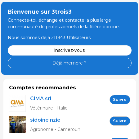
Bienvenue sur 3trois3
Connecte-toi, échange et contacte la plus large
communauté de professionnels de la filière porcine.
Nous sommes déjà 211943 Utilisateurs
inscrivez-vous
Déjà membre ?
Comptes recommandés
CIMA srl
Suivre
Vétérinaire - Italie
sidoine nzie
Suivre
Agronome - Cameroun