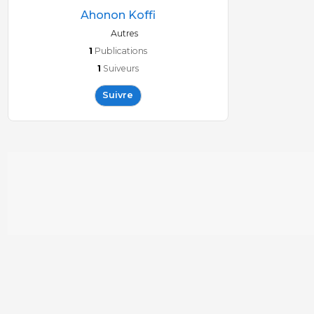
Ahonon Koffi
Autres
1
Publications
1
Suiveurs
Suivre