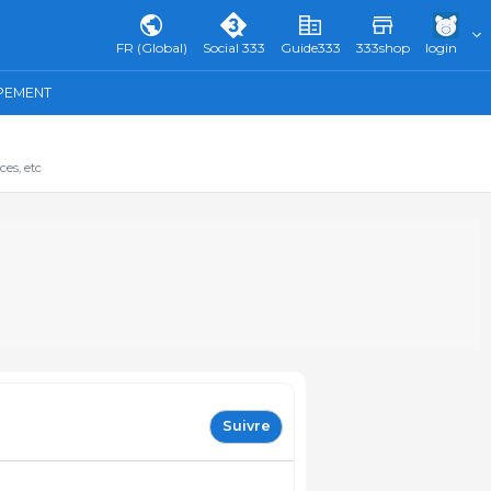
FR (Global)
Social 333
Guide333
333shop
login
IPEMENT
ces, etc
Suivre