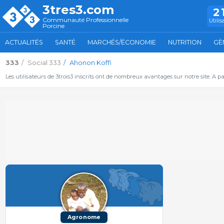
3tres3.com
2
Communauté Professionnelle
Utilis
Porcine
ACTUALITÉS
SANTÉ
MARCHÉS/ÉCONOMIE
NUTRITION
GÈ
333
Social 333
Ahonon Koffi
Les utilisateurs de 3trois3 inscrits ont de nombreux avantages sur notre site. A p
Agronome