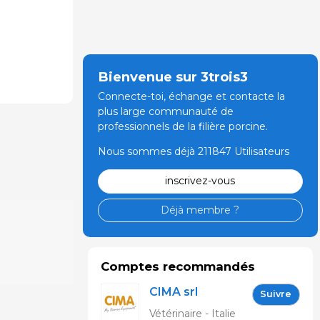
Bienvenue sur 3trois3
Connecte-toi, échange et contacte la
plus large communauté de
professionnels de la filière porcine.
Nous sommes déjà 211847 Utilisateurs
inscrivez-vous
Déjà membre ?
Comptes recommandés
CIMA srl
Suivre
Vétérinaire - Italie