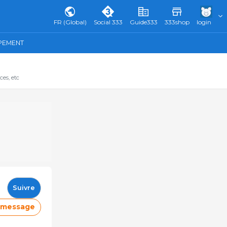
FR (Global)
Social 333
Guide333
333shop
login
IPEMENT
ces, etc
Suivre
e message