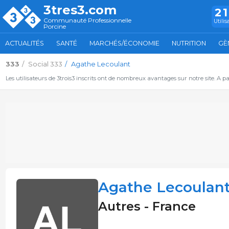
3tres3.com
2
Communauté Professionnelle
Utilis
Porcine
ACTUALITÉS
SANTÉ
MARCHÉS/ÉCONOMIE
NUTRITION
GÈ
333
Social 333
Agathe Lecoulant
Les utilisateurs de 3trois3 inscrits ont de nombreux avantages sur notre site. A p
Agathe Lecoulan
Autres - France