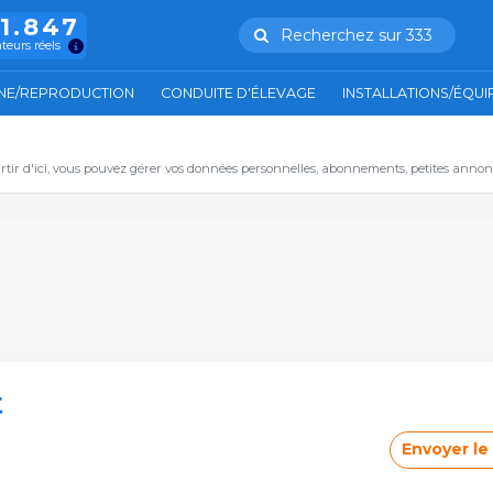
11.847
Recherchez sur 333
ateurs réels
NE/REPRODUCTION
CONDUITE D'ÉLEVAGE
INSTALLATIONS/ÉQU
artir d'ici, vous pouvez gérer vos données personnelles, abonnements, petites annon
t
Envoyer l