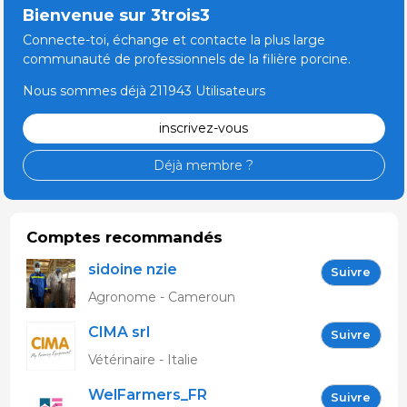
Bienvenue sur 3trois3
Connecte-toi, échange et contacte la plus large
communauté de professionnels de la filière porcine.
Nous sommes déjà 211943 Utilisateurs
inscrivez-vous
Déjà membre ?
Comptes recommandés
sidoine nzie
Suivre
Agronome - Cameroun
CIMA srl
Suivre
Vétérinaire - Italie
WelFarmers_FR
Suivre