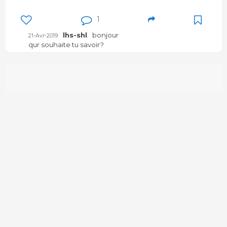
1
lhs-shl
bonjour
21-Avr-2019
qur souhaite tu savoir?