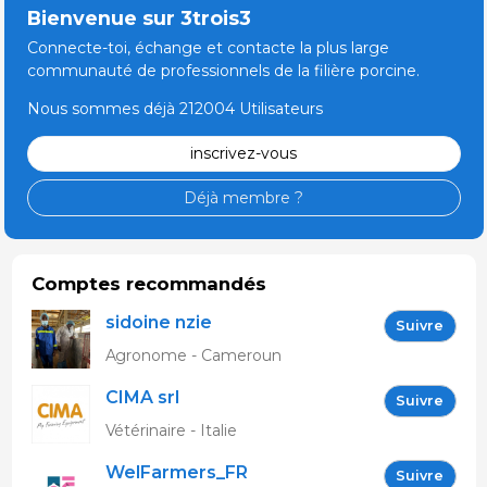
Bienvenue sur 3trois3
Connecte-toi, échange et contacte la plus large
communauté de professionnels de la filière porcine.
Nous sommes déjà 212004 Utilisateurs
inscrivez-vous
Déjà membre ?
Comptes recommandés
sidoine nzie
Suivre
Agronome - Cameroun
CIMA srl
Suivre
Vétérinaire - Italie
WelFarmers_FR
Suivre