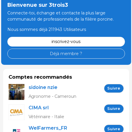
Bienvenue sur 3trois3
Connecte-toi, échange et contacte la plus large
communauté de professionnels de la filière porcine.
Nous sommes déjà 211943 Utilisateurs
inscrivez-vous
Déjà membre ?
Comptes recommandés
sidoine nzie
Suivre
Agronome - Cameroun
CIMA srl
Suivre
Vétérinaire - Italie
WelFarmers_FR
Suivre