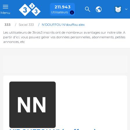
211.943
Utilisateurs
Menu
333
Social 333
N'DOUFFOU N'douffou alex
Les utilisateurs de 3trois3 inscrits ont de nombreux avantages sur notre site. A
partir d'ici, vous pouvez gérer vos données personnelles, abonnements, petites
annonces, etc