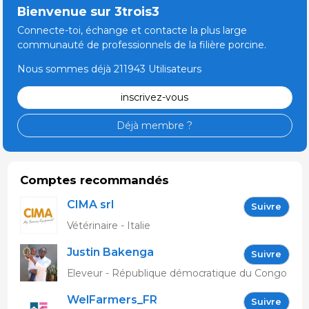
Bienvenue sur 3trois3
Connecte-toi, échange et contacte la plus large
communauté de professionnels de la filière porcine.
Nous sommes déjà 211943 Utilisateurs
inscrivez-vous
Déjà membre ?
Comptes recommandés
CIMA srl
Suivre
Vétérinaire - Italie
Justin Bakenga
Suivre
Eleveur - République démocratique du Congo
WelFarmers_FR
Suivre