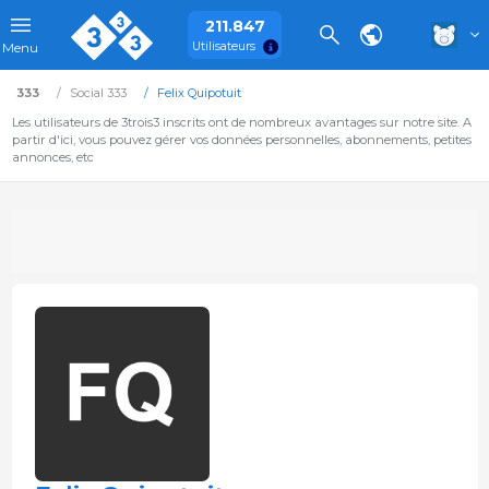
211.847
Utilisateurs
Menu
333
Social 333
Felix Quipotuit
Les utilisateurs de 3trois3 inscrits ont de nombreux avantages sur notre site. A
partir d'ici, vous pouvez gérer vos données personnelles, abonnements, petites
annonces, etc