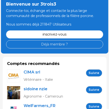
Bienvenue sur 3trois3
Connecte-toi, échange et contacte la plus large
communauté de professionnels de la filière porcine.
Nous sommes déjà 211847 Utilisateurs
inscrivez-vous
Déjà membre ?
Comptes recommandés
CIMA srl
Suivre
Vétérinaire - Italie
sidoine nzie
Suivre
Agronome - Cameroun
WelFarmers_FR
Suivre