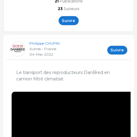
21
Publications
23
Suiveurs
Suivre
Philippe CHUPIN
Autres - France
Suivre
04-Mai-2022
Le transport des reproducteurs DanBred en
camion filtré climatisé.