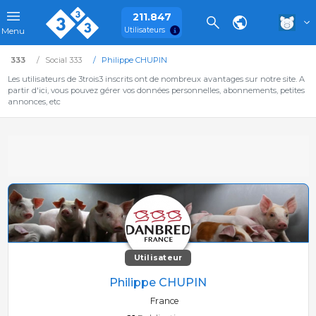
211.847
Utilisateurs
Menu
333
Social 333
Philippe CHUPIN
Les utilisateurs de 3trois3 inscrits ont de nombreux avantages sur notre site. A
partir d'ici, vous pouvez gérer vos données personnelles, abonnements, petites
annonces, etc
Utilisateur
Philippe CHUPIN
France