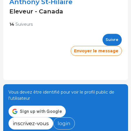
Anthony St-Hilaire
Eleveur - Canada
14
Suiveurs
Suivre
Envoyer le message
Vous devez être identifié pour voir le profil public de
l'utilisateur
inscrivez-vous
login