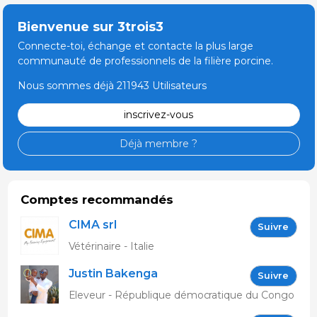
Bienvenue sur 3trois3
Connecte-toi, échange et contacte la plus large
communauté de professionnels de la filière porcine.
Nous sommes déjà 211943 Utilisateurs
inscrivez-vous
Déjà membre ?
Comptes recommandés
CIMA srl
Suivre
Vétérinaire - Italie
Justin Bakenga
Suivre
Eleveur - République démocratique du Congo