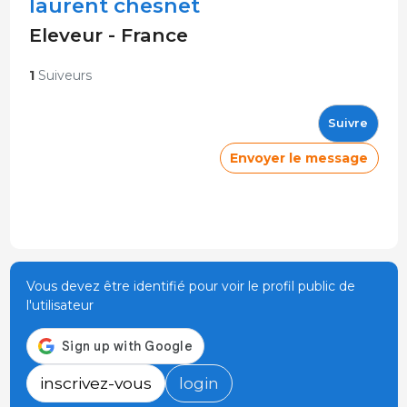
laurent chesnet
Eleveur - France
1
Suiveurs
Suivre
Envoyer le message
Vous devez être identifié pour voir le profil public de
l'utilisateur
inscrivez-vous
login