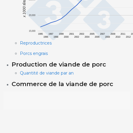
x 1000 têtes
20,000
15,000
1995
1997
1999
2001
2003
2005
2007
2009
2011
2
1996
1998
2000
2002
2004
2006
2008
2010
2012
Reproductrices
Porcs engrais
Production de viande de porc
Quantité de viande par an
Commerce de la viande de porc