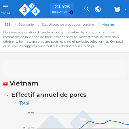
211.976
Utilisateurs
Menu
333
Economie
Statistiques de production porcine
Vietnam
Données et évolution du secteur porcin : nombre de porcs, production et
commerce de la viande de porc…Les données peuvent être visualisées sous
différents formats graphiques pour les pays et périodes sélectionnés. On peut
aussi voir les rapports avec toutes les données sur un pays.
Vietnam
Effectif annuel de porcs
Total
30,000
25,000