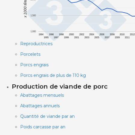
x 1000 têtes
1,500
1,000
1994
1996
1998
2000
2002
2004
2006
2008
2010
2012
1995
1997
1999
2001
2003
2005
2007
2009
2011
Reproductrices
Porcelets
Porcs engrais
Porcs engrais de plus de 110 kg
Production de viande de porc
Abattages mensuels
Abattages annuels
Quantité de viande par an
Poids carcasse par an