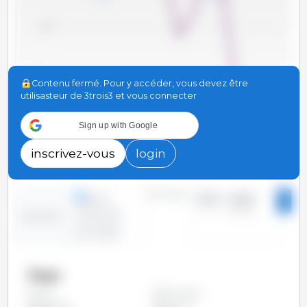
1,050
1,000
Contenu fermé. Pour y accéder, vous devez être
utilisasteur de 3trois3 et vous connecter
Sign up with Google
950
2010
2012
2014
2016
2018
2020
2022
2024
2011
2013
2015
2017
2019
2021
2023
2025
inscrivez-vous
login
Périodes :
lignes
2010 - 2025
3
colonnes
Evolution :
Situation
ponctuelle
Pays
Allemagne
Tous
Argentine
Autriche