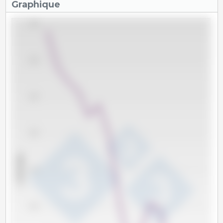
Graphique
1,350
1,300
1,250
1,200
x 1000 têtes
1,150
1,100