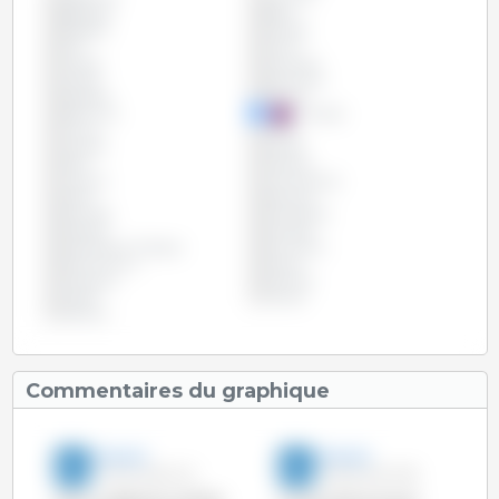
Belgique
Brésil
Bulgarie
Canada
Chili
Chine
Chypre
Colombie
Croatie
Danemark
Espagne
Estonie
Etats Unis
Finlande
France
Grèce
Hongrie
Irlande
Italie
Lettonie
Lituanie
Luxembourg
Malte
Mexique
Pays-Bas
Philippines
Pologne
Portugal
République Tchèque
Roumanie
Royaume Uni
Russie
Slovaquie
Slovénie
Suède
Taïwan
Vietnam
Commentaires du graphique
3trois3
3trois3
25-Fév-2016 12:13
06-Mai-2014 9:36