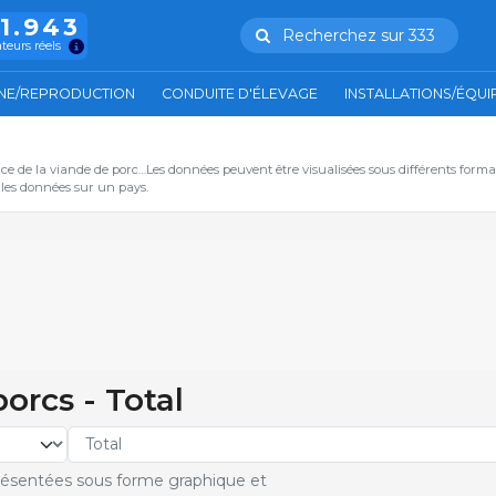
11.943
Recherchez sur 333
ateurs réels
NE/REPRODUCTION
CONDUITE D'ÉLEVAGE
INSTALLATIONS/ÉQU
ce de la viande de porc…Les données peuvent être visualisées sous différents form
s les données sur un pays.
orcs - Total
résentées sous forme graphique et