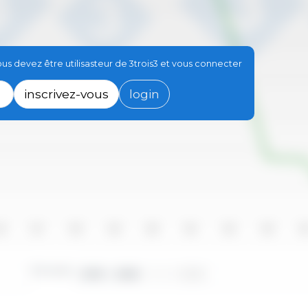
s devez être utilisasteur de 3trois3 et vous connecter
inscrivez-vous
login
16
2017
2018
2019
2020
2021
2022
2023
20
Périodes :
2010 - 2025