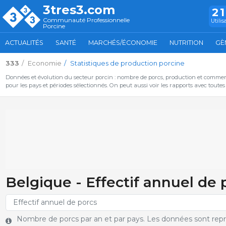
3tres3.com
2
Communauté Professionnelle
Utilis
Porcine
ACTUALITÉS
SANTÉ
MARCHÉS/ÉCONOMIE
NUTRITION
GÈ
333
Economie
Statistiques de production porcine
Données et évolution du secteur porcin : nombre de porcs, production et commer
pour les pays et périodes sélectionnés. On peut aussi voir les rapports avec toute
Belgique - Effectif annuel de p
Nombre de porcs par an et par pays. Les données sont rep