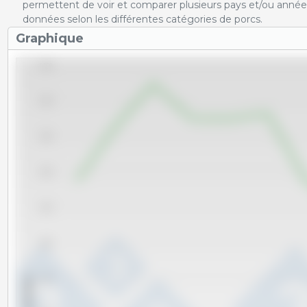
permettent de voir et comparer plusieurs pays et/ou année
données selon les différentes catégories de porcs.
Graphique
6,500
6,400
6,300
6,200
6,100
6,000
x 1000 têtes
5,900