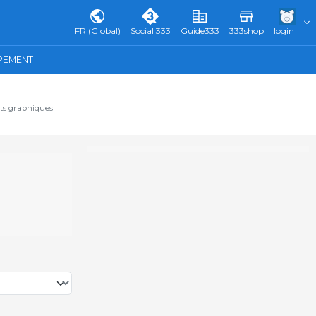
FR (Global)
Social 333
Guide333
333shop
login
IPEMENT
ats graphiques