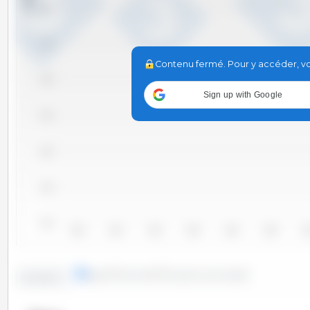
5,800
5,700
Contenu fermé. Pour y accéder, vou
5,600
Sign up with Google
5,500
5,400
5,300
5,200
2010
2011
2012
2013
2014
2015
20
lignes
colonnes
Situation ponctuelle
Evolution :