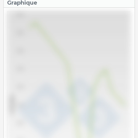
Graphique
50,000
48,000
46,000
44,000
42,000
x 1000 têtes
40,000
38,000