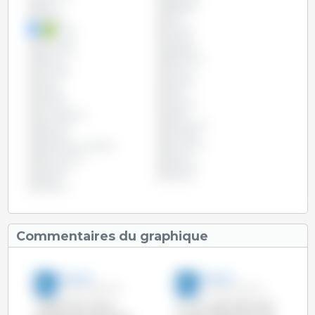
Brésil
Bulgarie
Canada
Chili
Chine
Chypre
Colombie
Croatie
Danemark
Espagne
Estonie
Etats Unis
Finlande
France
Grèce
Hongrie
Irlande
Italie
Lettonie
Lituanie
Luxembourg
Malte
Pays-Bas
Philippines
Pologne
Portugal
République Tchèque
Roumanie
Royaume Uni
Russie
Slovaquie
Slovénie
Suède
Taïwan
Vietnam
Commentaires du graphique
3trois3
3trois3
26-Fév-2016 11:10
23-Déc-2013 10:11
L'effectif de truies en
Au cours des 15 dernières