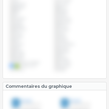
Tous
Argentine
Autriche
Belgique
Bolivie
Brésil
Bulgarie
Chili
Chypre
Colombie
Costa Rica
Croatie
Danemark
Espagne
Estonie
Etats Unis
Finlande
France
Grèce
Hongrie
Irlande
Italie
Lettonie
Lituanie
Luxembourg
Malte
Mexique
Panama
Paraguay
Pays-Bas
Pérou
Pologne
Portugal
République Tchèque
Roumanie
Royaume Uni
Slovaquie
Slovénie
Suède
Commentaires du graphique
3trois3
3trois3
17-Aoû-2017 1:51
01-Mar-2017 6:13