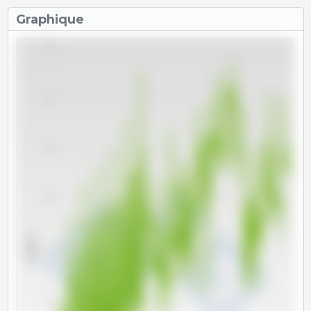
Graphique
95
90
85
80
x 1000 T
75
70