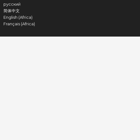
русский
简体中文
English (Africa)
Français (Africa)