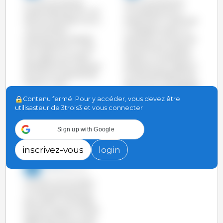
Au cours du premier
Avec une production
quadrimestre de 2017, l'UE
cumulée de janvier à
dans son enemble a connu
octobre de 3,4 millions de
une chute de la
t, l'Espagne a battu un
production de viande de
record pour tous les mois
porc de 183.100 t (-2,4%)
de 2016 sauf en juillet et
par rapport à la même
octobre. La hausse de la
période de 2016, tandis que
production par rapport à
les USA ont augmenté de
la même période de 2015
75.900 t (+2%).
(164.000 Tm, 5%) dépasse
même celle des Etats-Unis,
voir le graphique
Contenu fermé. Pour y accéder, vous devez être
pays qui connaît aussi une
utilisasteur de 3trois3 et vous connecter
forte croissance de sa
production.
Sign up with Google
voir le graphique
inscrivez-vous
login
3trois3
10-Nov-2016 10:20
Les Etats-Unis ont battu
un record de production
pour 6 des 9 mois passés
de 2016. Jusqu'au mois de
septembre 2016, un total