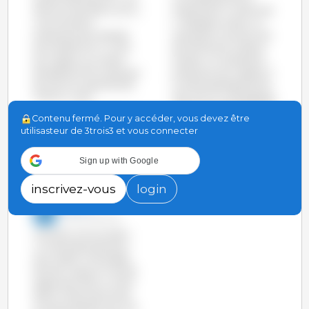
dans son enemble a connu
octobre de 3,4 millions de
une chute de la
t, l'Espagne a battu un
production de viande de
record pour tous les mois
porc de 183.100 t (-2,4%)
de 2016 sauf en juillet et
par rapport à la même
octobre. La hausse de la
période de 2016, tandis que
production par rapport à
les USA ont augmenté de
la même période de 2015
75.900 t (+2%).
(164.000 Tm, 5%) dépasse
même celle des Etats-Unis,
voir le graphique
Contenu fermé. Pour y accéder, vous devez être
pays qui connaît aussi une
utilisasteur de 3trois3 et vous connecter
forte croissance de sa
production.
Sign up with Google
voir le graphique
inscrivez-vous
login
3trois3
10-Nov-2016 10:20
Les Etats-Unis ont battu
un record de production
pour 6 des 9 mois passés
de 2016. Jusqu'au mois de
septembre 2016, un total
de 8,3 millions de tonnes
ont été produites, soit 1,4%