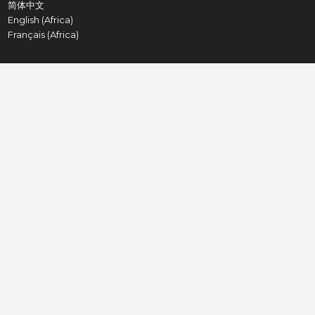
简体中文
English (Africa)
Français (Africa)