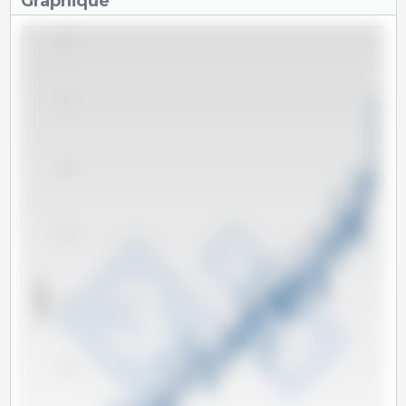
Graphique
80
70
60
50
x 1000 T
40
30