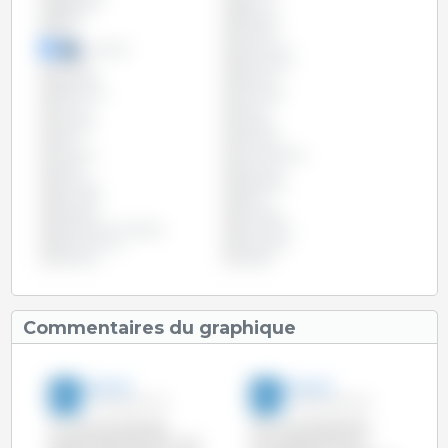
Belgique
Bolivie
Brésil
Bulgarie
Chili
Chypre
Colombie
Costa Rica
Croatie
Danemark
Espagne
Estonie
Etats Unis
Finlande
France
Grèce
Hongrie
Irlande
Italie
Lettonie
Lituanie
Luxembourg
Malte
Mexique
Panama
Paraguay
Pays-Bas
Pérou
Pologne
Portugal
République Tchèque
Roumanie
Royaume Uni
Slovaquie
Slovénie
Suède
Commentaires du graphique
3trois3
3trois3
17-Aoû-2017 1:51
01-Mar-2017 6:13
Au cours du premier
Avec une production
quadrimestre de 2017, l'UE
cumulée de janvier à