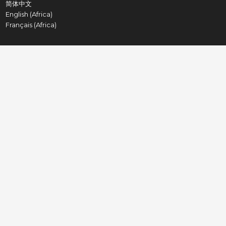
简体中文
English (Africa)
Français (Africa)