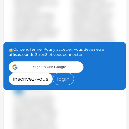
dans son enemble a connu
octobre de 3,4 millions de
une chute de la
t, l'Espagne a battu un
production de viande de
record pour tous les mois
porc de 183.100 t (-2,4%)
de 2016 sauf en juillet et
par rapport à la même
octobre. La hausse de la
période de 2016, tandis que
production par rapport à
les USA ont augmenté de
la même période de 2015
75.900 t (+2%).
(164.000 Tm, 5%) dépasse
même celle des Etats-Unis,
voir le graphique
Contenu fermé. Pour y accéder, vous devez être
pays qui connaît aussi une
utilisasteur de 3trois3 et vous connecter
forte croissance de sa
production.
Sign up with Google
voir le graphique
inscrivez-vous
login
3trois3
10-Nov-2016 10:20
Les Etats-Unis ont battu
un record de production
pour 6 des 9 mois passés
de 2016. Jusqu'au mois de
septembre 2016, un total
de 8,3 millions de tonnes
ont été produites, soit 1,4%