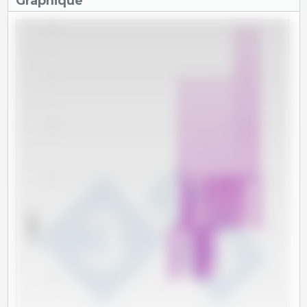
Graphique
8
7
6
5
x 1000 T
4
3