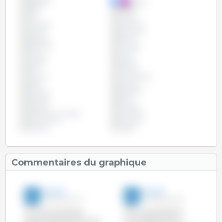
Belgique
Bolivie
Brésil
Bulgarie
Chili
Chypre
Colombie
Costa Rica
Croatie
Danemark
Espagne
Estonie
Etats Unis
Finlande
France
Grèce
Hongrie
Irlande
Italie
Lettonie
Lituanie
Luxembourg
Malte
Mexique
Panama
Paraguay
Pays-Bas
Pérou
Pologne
Portugal
République Tchèque
Roumanie
Royaume Uni
Slovaquie
Slovénie
Suède
Commentaires du graphique
3trois3
3trois3
17-Aoû-2017 1:51
01-Mar-2017 6:13
Au cours du premier
Avec une production
quadrimestre de 2017, l'UE
cumulée de janvier à