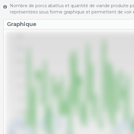
Nombre de porcs abattus et quantité de viande produite pa
représentées sous forme graphique et permettent de voir e
Graphique
105.0
102.5
100.0
97.5
95.0
92.5
90.0
87.5