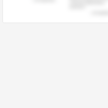
une forte croissance de sa
production.
voir le grap