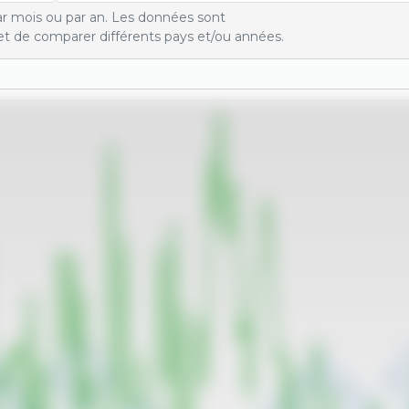
r mois ou par an. Les données sont
t de comparer différents pays et/ou années.