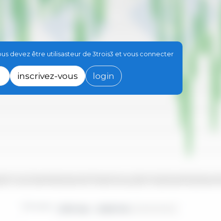
s devez être utilisasteur de 3trois3 et vous connecter
inscrivez-vous
login
Sep
2021 Sep
2018 Oct
2023 Oct
2017 Déc
2019 Mar
2020 Jui
2022 Déc
2024 Mar
2017 Fév
2018 Mai
2019 Aou
2020 Nov
2022 Fév
2023 Mai
2024 Aou
2017 Jul
2020 Jan
2021 Avr
2022 Jul
20
Périodes :
2010 Jan - 2026 Fév