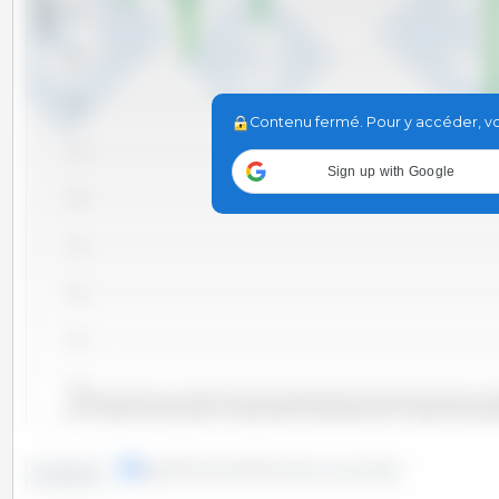
x 1000 T
85.0
82.5
80.0
Contenu fermé. Pour y accéder, vou
77.5
Sign up with Google
75.0
72.5
70.0
67.5
65.0
2011 Sep
2016 
2013 Oct
2010 Jui
2012 Déc
2014 Mar
2015 Jui
2010 Nov
2012 Fév
2013 Mai
2014 Aou
2015 Nov
2010 Jan
2011 Avr
2012 Jul
2015 Jan
2016 Avr
lignes
colonnes
Situation ponctuelle
Evolution :