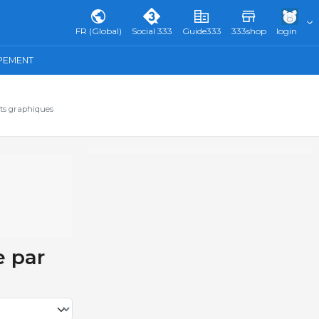
FR (Global)
Social 333
Guide333
333shop
login
IPEMENT
ats graphiques
e par