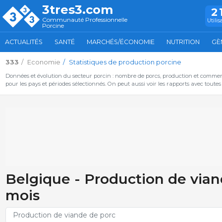
3tres3.com
2
Communauté Professionnelle
Utilis
Porcine
ACTUALITÉS
SANTÉ
MARCHÉS/ÉCONOMIE
NUTRITION
GÈ
333
Economie
Statistiques de production porcine
Données et évolution du secteur porcin : nombre de porcs, production et commer
pour les pays et périodes sélectionnés. On peut aussi voir les rapports avec toute
Belgique - Production de vian
mois