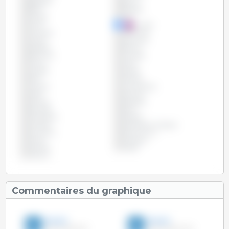
Belgique
Bolivie
Brésil
Bulgarie
Canada
Chili
Chine
Chypre
Colombie
Costa Rica
Croatie
Danemark
Espagne
Estonie
Etats Unis
Finlande
France
Grèce
Hongrie
Irlande
Italie
Lettonie
Lituanie
Luxembourg
Malte
Mexique
Panama
Paraguay
Pays-Bas
Pérou
Philippines
Pologne
Portugal
République Tchèque
Roumanie
Royaume Uni
Russie
Slovaquie
Slovénie
Suède
Vietnam
Commentaires du graphique
3trois3
3trois3