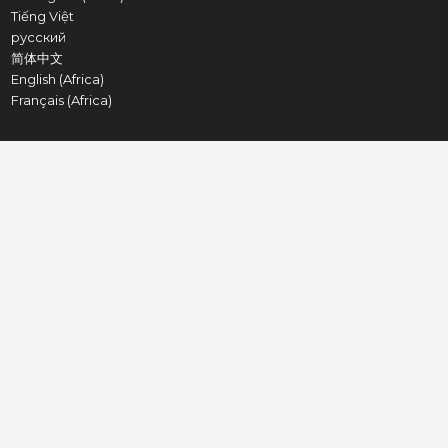
Tiếng Việt
русский
简体中文
English (Africa)
Français (Africa)