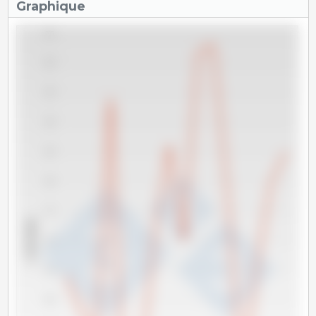
Graphique
205
200
195
190
185
180
175
x 1000 têtes
170
165
160