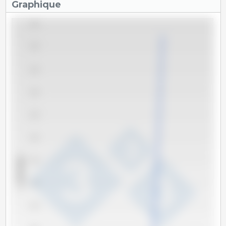
Graphique
1,500
1,450
1,400
1,350
1,300
1,250
x 1000 têtes
1,200
1,150
1,100