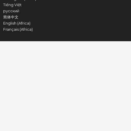
Tiếng Việt
русский
简体中文
English (Africa)
Français (Africa)