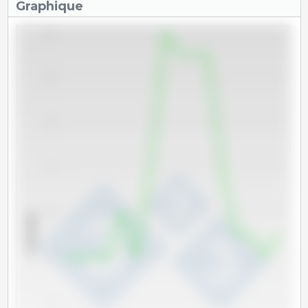
Graphique
18
16
14
12
10
x 1000 têtes
8
6