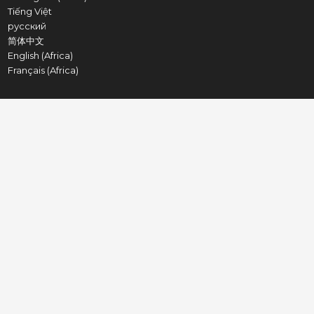
Tiếng Việt
русский
简体中文
English (Africa)
Français (Africa)