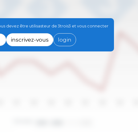
s devez être utilisasteur de 3trois3 et vous connecter
inscrivez-vous
login
16
2017
2018
2019
2020
2021
2022
2023
20
Périodes :
2010 - 2025