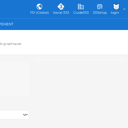
FR (Global)
Social 333
Guide333
333shop
login
IPEMENT
ats graphiques