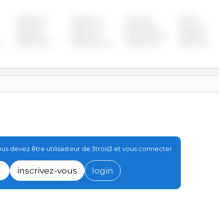
Belgique
Bulgarie
Canada
Chili
Estonie
Etats Unis
Finlande
France
Lettonie
Lituanie
Luxembourg
Malte
e
Roumanie
Royaume Uni
Slovaquie
Slovénie
s devez être utilisasteur de 3trois3 et vous connecter
inscrivez-vous
login