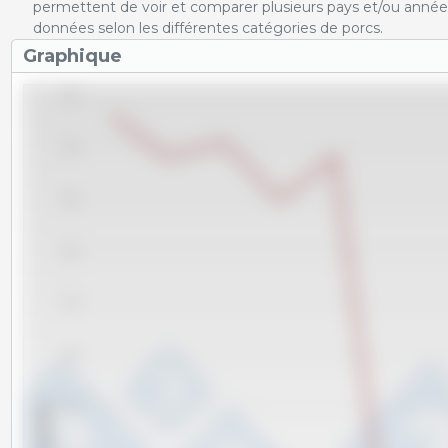
permettent de voir et comparer plusieurs pays et/ou année
données selon les différentes catégories de porcs.
Graphique
310
300
290
280
270
260
x 1000 têtes
250