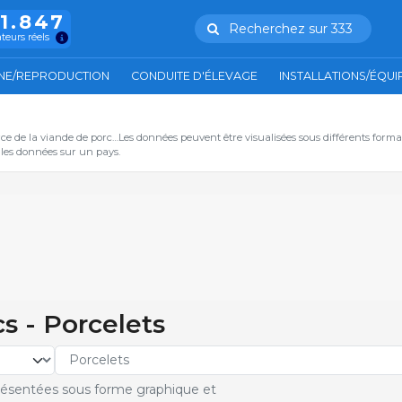
11.847
Recherchez sur 333
ateurs réels
NE/REPRODUCTION
CONDUITE D'ÉLEVAGE
INSTALLATIONS/ÉQU
ce de la viande de porc…Les données peuvent être visualisées sous différents form
s les données sur un pays.
cs - Porcelets
résentées sous forme graphique et