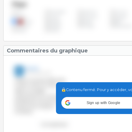
Pays
Allemagne
Argentine
Autriche
Tous
Chypre
Croatie
Danemark
Espagne
Grèce
Hongrie
Irlande
Italie
Pays-Bas
Pologne
Portugal
Républiqu
Suède
Taïwan
Tchèque
Commentaires du graphique
3trois3
17-Jun-2014 13:13
Malgré la chute de l’effectif des
truies en 2013 en Europe, on
Contenu fermé. Pour y accéder, vou
observe une légère
augmentation du nombre de
porcelets de moins de 20 kg. La
Sign up with Google
productivité ne cesse de
s’améliorer.
voir le graphique