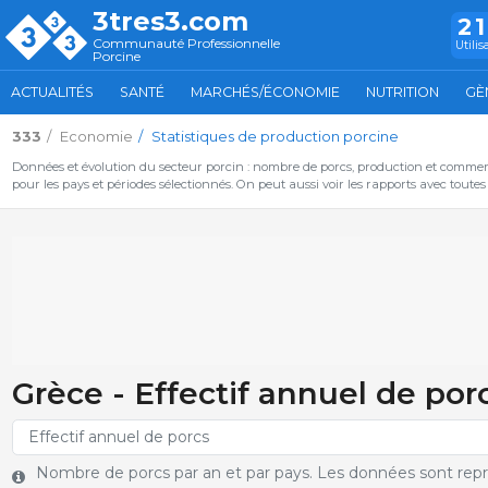
3tres3.com
2
Communauté Professionnelle
Utilis
Porcine
ACTUALITÉS
SANTÉ
MARCHÉS/ÉCONOMIE
NUTRITION
GÈ
333
Economie
Statistiques de production porcine
Données et évolution du secteur porcin : nombre de porcs, production et commer
pour les pays et périodes sélectionnés. On peut aussi voir les rapports avec toute
Grèce - Effectif annuel de por
Nombre de porcs par an et par pays. Les données sont rep