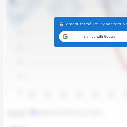
240
230
Contenu fermé. Pour y accéder, vou
220
Sign up with Google
210
200
190
180
2010
2011
2012
2013
2014
2015
20
lignes
colonnes
Situation ponctuelle
Evolution :