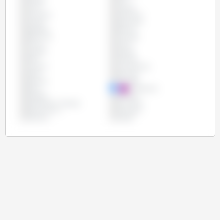
Canada
Chili
Chine
Chypre
Colombie
Costa Rica
Croatie
Danemark
Espagne
Estonie
Etats Unis
Finlande
France
Grèce
Hongrie
Irlande
Italie
Lettonie
Lituanie
Luxembourg
Malte
Mexique
Panama
Pays-Bas
Pérou
Philippines
Pologne
Portugal
République Tchèque
Roumanie
Royaume Uni
Slovaquie
Slovénie
Suède