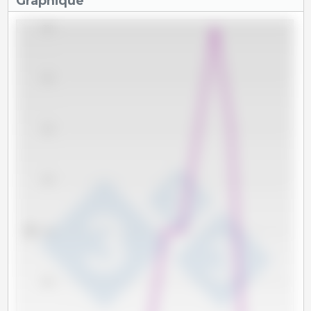
Graphique
85.0
84.5
84.0
83.5
kg
83.0
82.5