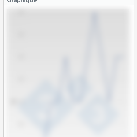
Graphique
93.0
92.5
92.0
91.5
kg
91.0
90.5