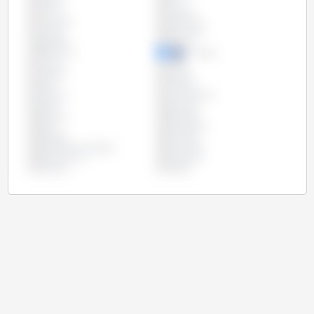
Canada
Chili
Chine
Chypre
Colombie
Costa Rica
Croatie
Danemark
Espagne
Estonie
Etats Unis
Finlande
France
Grèce
Hongrie
Irlande
Italie
Lettonie
Lituanie
Luxembourg
Malte
Mexique
Panama
Pays-Bas
Pérou
Philippines
Pologne
Portugal
République Tchèque
Roumanie
Royaume Uni
Slovaquie
Slovénie
Suède