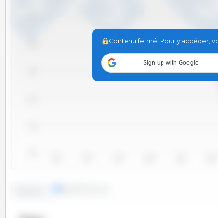
102.5
Contenu fermé. Pour y accéder, vou
102.0
Sign up with Google
101.5
101.0
100.5
100.0
2010
2011
2012
2013
2014
2015
lignes
colonnes
Evolution :