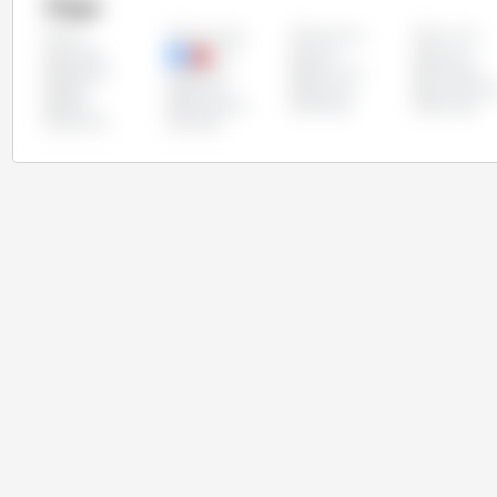
Pays
Allemagne
Argentine
Autriche
Tous
Canada
Chili
Chine
Chypre
Espagne
Estonie
Etats Unis
Finlande
Italie
Lettonie
Lituanie
Luxembour
Pérou
Philippines
Pologne
Portugal
Slovénie
Suède