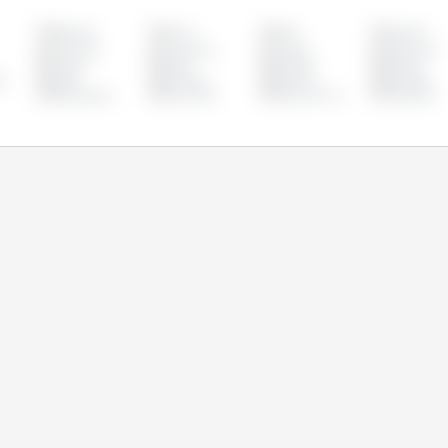
Belgique
Bolivie
Brésil
Bulgarie
Colombie
Costa Rica
Croatie
Danemark
France
Grèce
Hongrie
Irlande
g
Malte
Mexique
Panama
Pays-Bas
République
Roumanie
Royaume Uni
Slovaquie
Tchèque