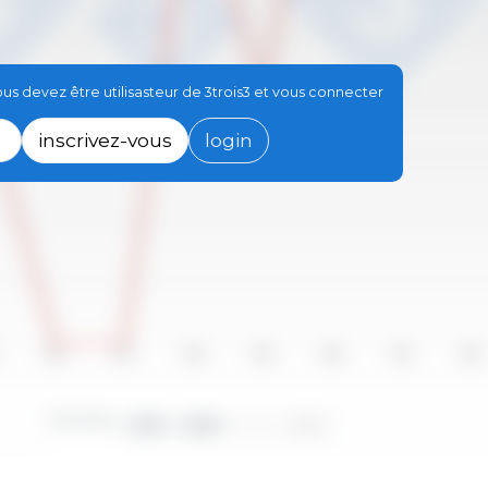
s devez être utilisasteur de 3trois3 et vous connecter
inscrivez-vous
login
2016
2017
2018
2019
2020
2021
2022
Périodes :
2010 - 2023