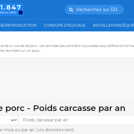
11.847
Recherchez sur 333
ateurs réels
NE/REPRODUCTION
CONDUITE D'ÉLEVAGE
INSTALLATIONS/ÉQU
ce de la viande de porc…Les données peuvent être visualisées sous différents form
s les données sur un pays.
e porc - Poids carcasse par an
r mois ou par an. Les données sont