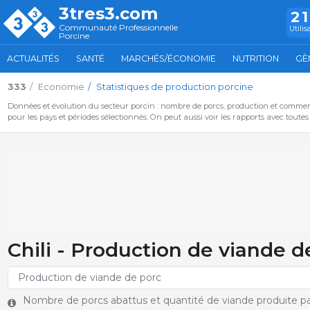
3tres3.com
2
Communauté Professionnelle
Utilis
Porcine
ACTUALITÉS
SANTÉ
MARCHÉS/ÉCONOMIE
NUTRITION
GÈ
333
Economie
Statistiques de production porcine
Données et évolution du secteur porcin : nombre de porcs, production et commer
pour les pays et périodes sélectionnés. On peut aussi voir les rapports avec toute
Chili - Production de viande d
Nombre de porcs abattus et quantité de viande produite pa