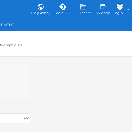
FR (Global)
Social 333
Guide333
333shop
login
IPEMENT
ats graphiques