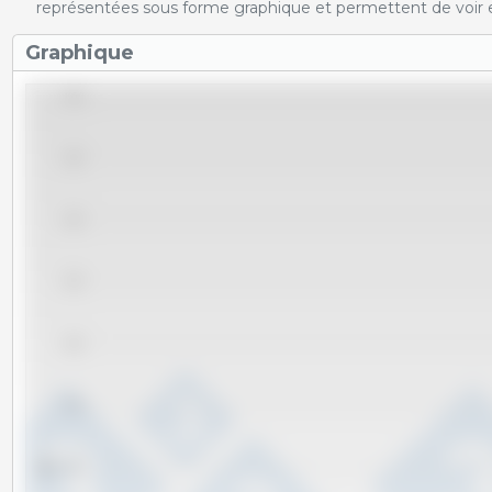
représentées sous forme graphique et permettent de voir e
Graphique
106.0
105.5
105.0
104.5
104.0
103.5
kg
103.0