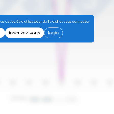
s devez être utilisasteur de 3trois3 et vous connecter
inscrivez-vous
login
2016
2017
2018
2019
2020
2021
2022
Périodes :
2010 - 2023