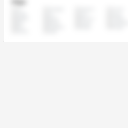
Pays
Allemagne
Argentine
Autriche
Tous
Canada
Chili
Chine
Chypre
Espagne
Estonie
Etats Unis
Finlande
Italie
Lettonie
Lituanie
Luxembour
Pérou
Philippines
Pologne
Portugal
Slovénie
Suède