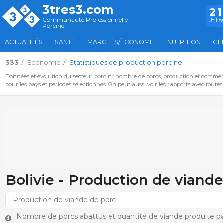
3tres3.com
2
Communauté Professionnelle
Utilis
Porcine
ACTUALITÉS
SANTÉ
MARCHÉS/ÉCONOMIE
NUTRITION
GÈ
333
Economie
Statistiques de production porcine
Données et évolution du secteur porcin : nombre de porcs, production et commer
pour les pays et périodes sélectionnés. On peut aussi voir les rapports avec toute
Bolivie - Production de viande
Nombre de porcs abattus et quantité de viande produite pa