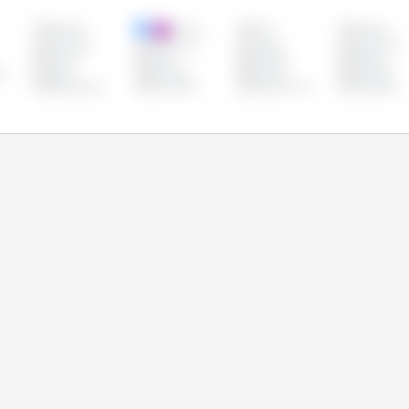
Belgique
Bolivie
Brésil
Bulgarie
Colombie
Costa Rica
Croatie
Danemark
France
Grèce
Hongrie
Irlande
g
Malte
Mexique
Panama
Pays-Bas
République
Roumanie
Royaume Uni
Slovaquie
Tchèque