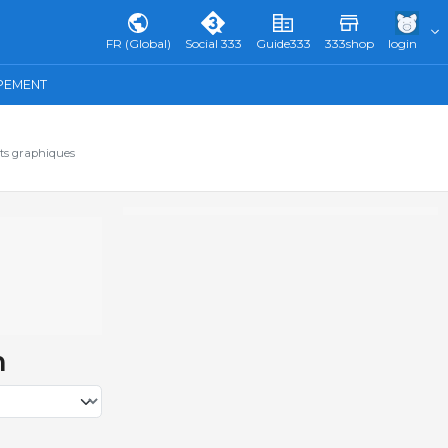
FR (Global)
Social 333
Guide333
333shop
login
IPEMENT
ats graphiques
n