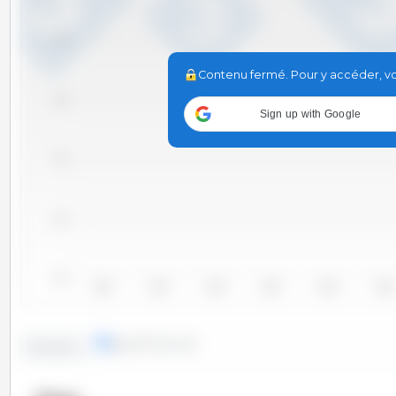
49.8
Contenu fermé. Pour y accéder, vou
49.6
Sign up with Google
49.4
49.2
49.0
2010
2011
2012
2013
2014
2015
lignes
colonnes
Evolution :