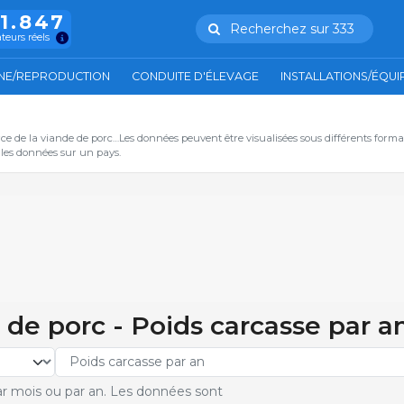
11.847
Recherchez sur 333
ateurs réels
NE/REPRODUCTION
CONDUITE D'ÉLEVAGE
INSTALLATIONS/ÉQU
ce de la viande de porc…Les données peuvent être visualisées sous différents form
s les données sur un pays.
 de porc - Poids carcasse par a
r mois ou par an. Les données sont