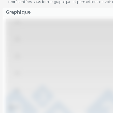
représentées sous forme graphique et permettent de voir e
Graphique
51.0
50.8
50.6
50.4
50.2
kg
50.0