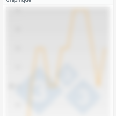
Graphique
99.0
98.5
98.0
97.5
kg
97.0
96.5