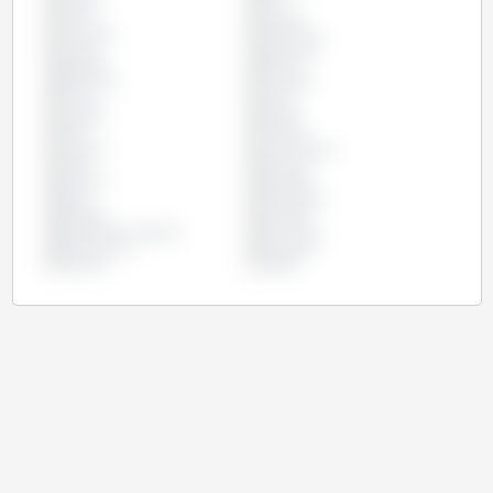
Canada
Chili
Chine
Chypre
Colombie
Costa Rica
Croatie
Danemark
Espagne
Estonie
Etats Unis
Finlande
France
Grèce
Hongrie
Irlande
Italie
Lettonie
Lituanie
Luxembourg
Malte
Mexique
Panama
Pays-Bas
Pérou
Philippines
Pologne
Portugal
République Tchèque
Roumanie
Royaume Uni
Slovaquie
Slovénie
Suède