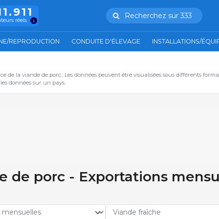
11.911
Recherchez sur 333
ateurs réels
NE/REPRODUCTION
CONDUITE D'ÉLEVAGE
INSTALLATIONS/ÉQU
ce de la viande de porc…Les données peuvent être visualisées sous différents form
s les données sur un pays.
 de porc - Exportations mensue