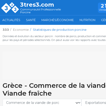
3tres3.com
2
Communauté Professionnelle
Utilis
Porcine
ACTUALITÉS
SANTÉ
MARCHÉS/ÉCONOMIE
NUTRITION
GÈ
333
Economie
Statistiques de production porcine
Données et évolution du secteur porcin : nombre de porcs, production et commer
pour les pays et périodes sélectionnés. On peut aussi voir les rapports avec toute
Grèce - Commerce de la viande
Viande fraîche