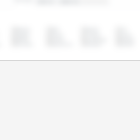
2010-01 - 2026-02
Belgique
Brésil
Bulgarie
Chili
Espagne
Estonie
Finlande
France
Lettonie
Lituanie
Luxembourg
Mexique
e
Roumanie
Royaume Uni
Slovaquie
Slovénie