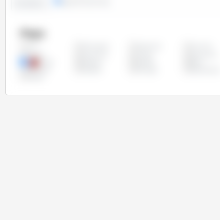
lignes
colonnes
Evolution :
Pays
Allemagne
Argentine
Autriche
Tous
Chypre
Costa Rica
Croatie
Danemark
Grèce
Hongrie
Irlande
Italie
Pays-Bas
Pologne
Portugal
Républiqu
Suède
Tchèque