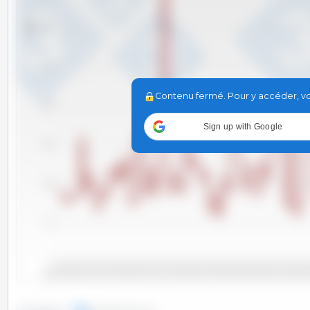
Tm
300
250
Contenu fermé. Pour y accéder, vou
200
Sign up with Google
150
100
50
0
2010-06
2011-09
2012-12
2014-03
2015-06
2016
2010-11
2012-02
2013-05
2014-08
2015-11
2010-01
2011-04
2012-07
2013-10
2015-01
2016-04