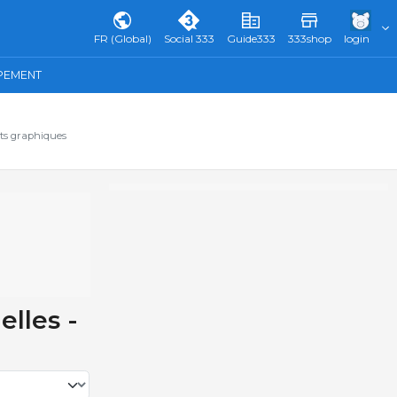
FR (Global)
Social 333
Guide333
333shop
login
IPEMENT
ats graphiques
lles -