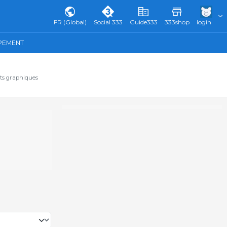
FR (Global)
Social 333
Guide333
333shop
login
IPEMENT
ats graphiques