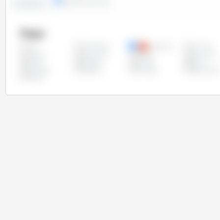
lignes
colonnes
Evolution :
Pays
Allemagne
Argentine
Autriche
Tous
Chypre
Costa Rica
Croatie
Danemark
Grèce
Hongrie
Irlande
Italie
Pays-Bas
Pologne
Portugal
Républiqu
Suède
Tchèque