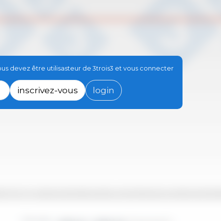
s devez être utilisasteur de 3trois3 et vous connecter
inscrivez-vous
login
-09
2017-12
2019-03
2020-06
2021-09
2022-12
2024-03
2017-02
2018-05
2019-08
2020-11
2022-02
2023-05
2024-08
2017-07
2018-10
2020-01
2021-04
2022-07
2023-10
2
Périodes :