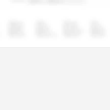
2010-01 - 2026-02
Belgique
Brésil
Bulgarie
Chili
Espagne
Estonie
Finlande
France
Lettonie
Lituanie
Luxembourg
Mexique
e
Roumanie
Royaume Uni
Slovaquie
Slovénie