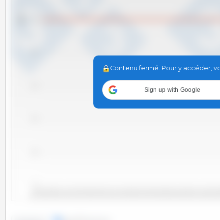
Tm
0.0
-0.2
Contenu fermé. Pour y accéder, vou
-0.4
Sign up with Google
-0.6
-0.8
-1.0
2010-06
2011-09
2012-12
2014-03
2015-06
2016
2010-11
2012-02
2013-05
2014-08
2015-11
2010-01
2011-04
2012-07
2013-10
2015-01
2016-04