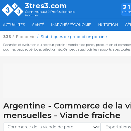
3tres3.com
2
Communauté Professionnelle
Utilis
Porcine
ACTUALITÉS
SANTÉ
MARCHÉS/ÉCONOMIE
NUTRITION
GÈ
333
Economie
Statistiques de production porcine
Données et évolution du secteur porcin : nombre de porcs, production et commer
pour les pays et périodes sélectionnés. On peut aussi voir les rapports avec toute
Argentine - Commerce de la vi
mensuelles - Viande fraîche