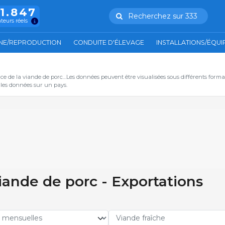
11.847
Recherchez sur 333
ateurs réels
NE/REPRODUCTION
CONDUITE D'ÉLEVAGE
INSTALLATIONS/ÉQU
ce de la viande de porc…Les données peuvent être visualisées sous différents form
s les données sur un pays.
ande de porc - Exportations