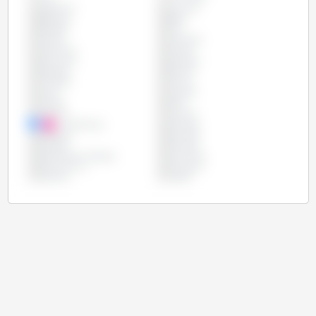
Argentine
Autriche
Belgique
Brésil
Bulgarie
Chili
Chypre
Colombie
Costa Rica
Croatie
Danemark
Equateur
Espagne
Estonie
Finlande
France
Grèce
Hongrie
Irlande
Italie
Lettonie
Lituanie
Luxembourg
Mexique
Paraguay
Pays-Bas
Pologne
Portugal
République Tchèque
Roumanie
Royaume Uni
Slovaquie
Slovénie
Suède