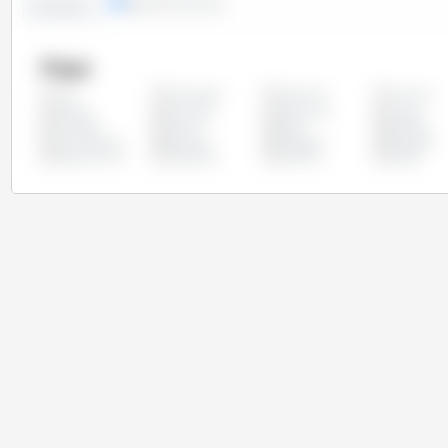
lignes
colonnes
Evolution :
Pays
Allemagne
Argentine
Autriche
Tous
Chypre
Colombie
Costa Rica
Croatie
Finlande
France
Grèce
Hongrie
Luxembourg
Mexique
Paraguay
Pays-Bas
Royaume Uni
Slovaquie
Slovénie
Suède