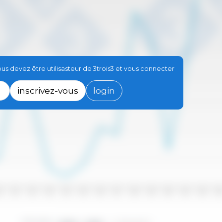
s devez être utilisasteur de 3trois3 et vous connecter
inscrivez-vous
login
10
2011
2012
2013
2014
2015
2016
2017
2018
2019
2020
2021
2022
202
Périodes :