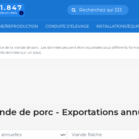
11.847
Recherchez sur 333
ateurs réels
NE/REPRODUCTION
CONDUITE D'ÉLEVAGE
INSTALLATIONS/ÉQU
ce de la viande de porc…Les données peuvent être visualisées sous différents form
s les données sur un pays.
nde de porc - Exportations annu