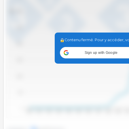
Tm
3,000
2,500
Contenu fermé. Pour y accéder, vou
2,000
Sign up with Google
1,500
1,000
500
0
2000
2001
2002
2003
2004
2005
2006
2007
2008
2009
20