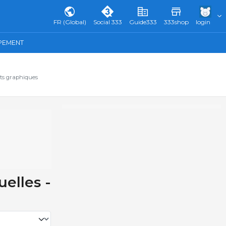
FR (Global)
Social 333
Guide333
333shop
login
IPEMENT
ats graphiques
elles -