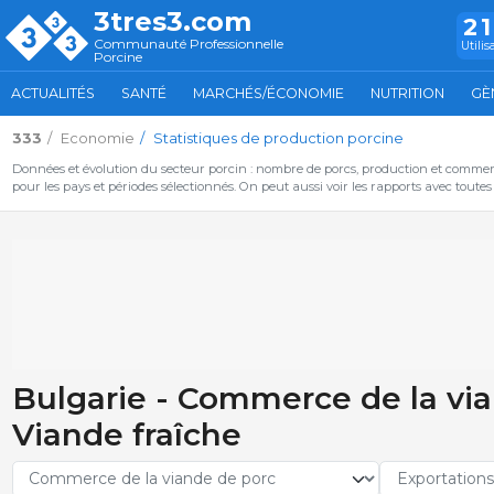
3tres3.com
2
Communauté Professionnelle
Utilis
Porcine
ACTUALITÉS
SANTÉ
MARCHÉS/ÉCONOMIE
NUTRITION
GÈ
333
Economie
Statistiques de production porcine
Données et évolution du secteur porcin : nombre de porcs, production et commer
pour les pays et périodes sélectionnés. On peut aussi voir les rapports avec toute
Bulgarie - Commerce de la via
Viande fraîche