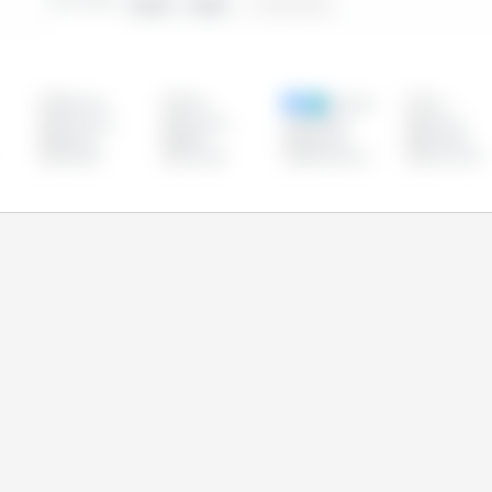
2000 - 2025
Belgique
Brésil
Bulgarie
Chili
Danemark
Equateur
Espagne
Estonie
Irlande
Italie
Lettonie
Lituanie
Pologne
Portugal
République
Roumanie
Tchèque