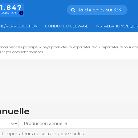
11.847
Recherchez sur 333
ateurs réels
NE/REPRODUCTION
CONDUITE D'ÉLEVAGE
INSTALLATIONS/ÉQU
oncernant les principaux pays producteurs, exportateurs ou importateurs pour ch
et périodes sélectionnées.
nnuelle
t importateurs de soja ainsi que sur les