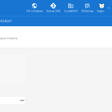
FR (Global)
Social 333
Guide333
333shop
login
IPEMENT
aque matière.