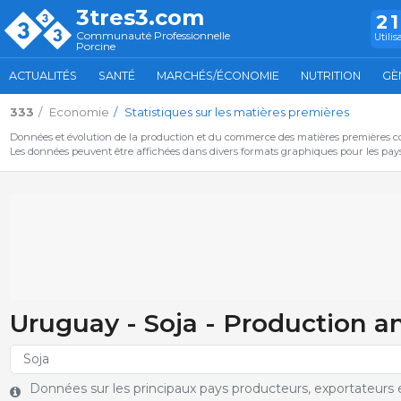
3tres3.com
2
Communauté Professionnelle
Utilis
Porcine
ACTUALITÉS
SANTÉ
MARCHÉS/ÉCONOMIE
NUTRITION
GÈ
333
Economie
Statistiques sur les matières premières
Données et évolution de la production et du commerce des matières premières c
Les données peuvent être affichées dans divers formats graphiques pour les pays 
Uruguay - Soja - Production a
Données sur les principaux pays producteurs, exportateurs e