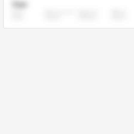
Pays
Afrique du Sud
Argentine
Bolivie
Tous
Inde
Nigéria
Paraguay
Russie