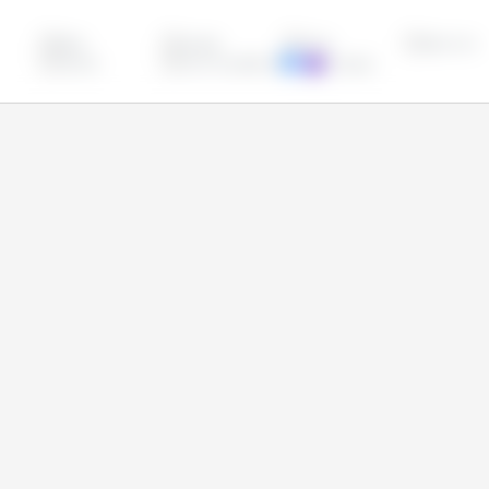
Brésil
Canada
Chine
Etats Unis
Ukraine
Union Européenne
Uruguay