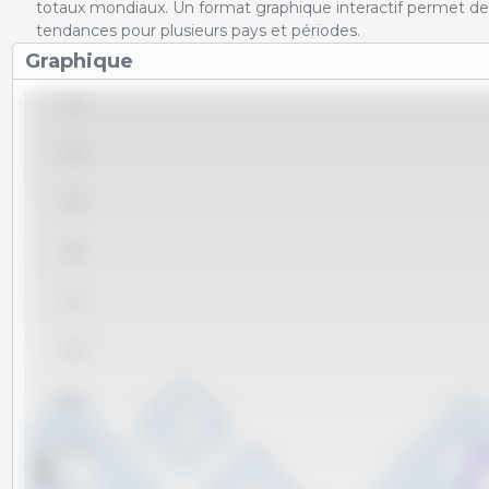
totaux mondiaux. Un format graphique interactif permet de 
tendances pour plusieurs pays et périodes.
Graphique
3,750
3,500
3,250
3,000
2,750
2,500
2,250
2,000
x 1000 t