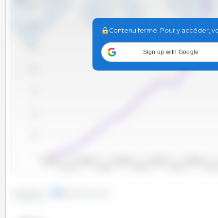
1,750
1,500
Contenu fermé. Pour y accéder, vou
1,250
Sign up with Google
1,000
750
500
250
0
2000/2001
2002/2003
2004/2005
2006/2007
2008/2009
2001/2002
2003/2004
2005/2006
2007/2008
2009/20
lignes
colonnes
Evolution :