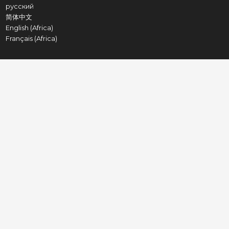
русский
简体中文
English (Africa)
Français (Africa)