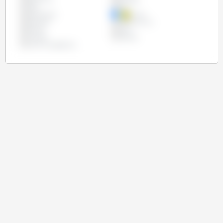
Etats Unis
Ethiopie
Inde
Iran
Kazakhstan
Maroc
Mexique
Royaume Uni
Russie
Syrie
Turquie
Ukraine
Union Européenne