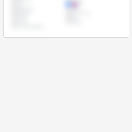
Etats Unis
Ethiopie
Inde
Iran
Kazakhstan
Maroc
Mexique
Royaume Uni
Russie
Syrie
Turquie
Ukraine
Union Européenne