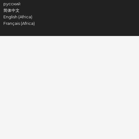
русский
简体中文
English (Africa)
Français (Africa)