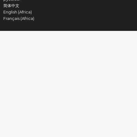
简体中文
English (Africa)
Français (Africa)