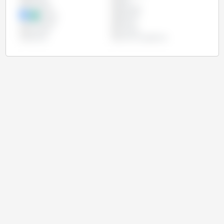
Ethiopie
Inde
Indonésie
Mexique
Nigéria
Pakistan
Philippines
Russie
Tanzanie
Turquie
Ukraine
Union Européenne