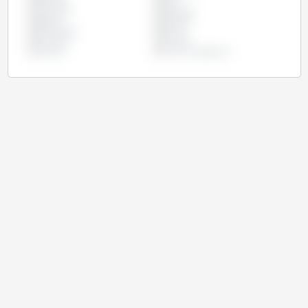
Ethiopie
Inde
Indonésie
Mexique
Nigéria
Pakistan
Philippines
Russie
Tanzanie
Turquie
Ukraine
Union Européenne