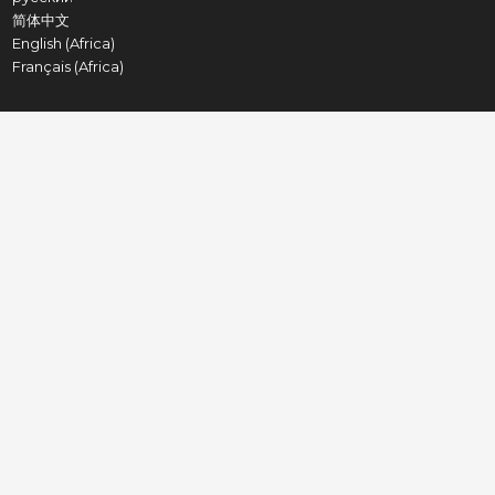
简体中文
English (Africa)
Français (Africa)