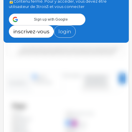
Contenu fermé. Pour y accéder, vous devez être
utilisasteur de 3trois3 et vous connecter
60,000
Sign up with Google
40,000
inscrivez-vous
login
20,000
0
2000/2001
2006/2007
2012/2013
2018/2019
2004/2005
2010/2011
2016/2017
2022/2023
2002/2003
2008/2009
2014/2015
2020/2021
Périodes :
lignes
2000/2001 -
colonnes
2023/2024
Evolution :
Pays
Afrique du Sud
Tous
Argentine
Brésil
Canada
Chine
Egypte
Etats Unis