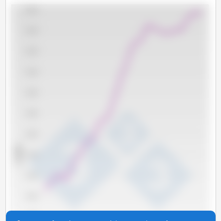
280,000
260,000
240,000
220,000
200,000
180,000
160,000
x 1000 t
140,000
120,000
100,000
80,000