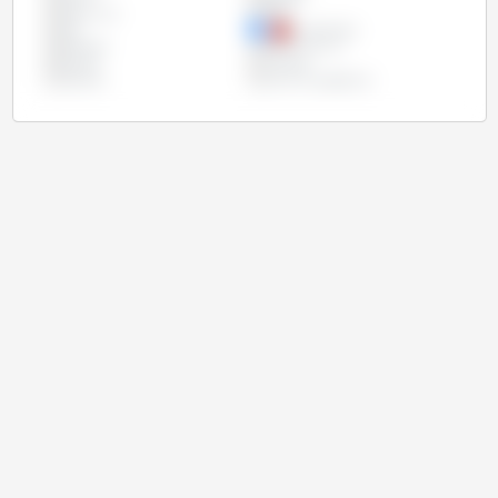
Etats Unis
Inde
Iran
Kazakhstan
Pakistan
Royaume Uni
Russie
Turquie
Ukraine
Union Européenne