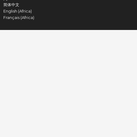
简体中文
English (Africa)
Français (Africa)