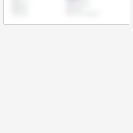
Iran
Kazakhstan
Pakistan
Royaume Uni
Russie
Turquie
Ukraine
Union Européenne