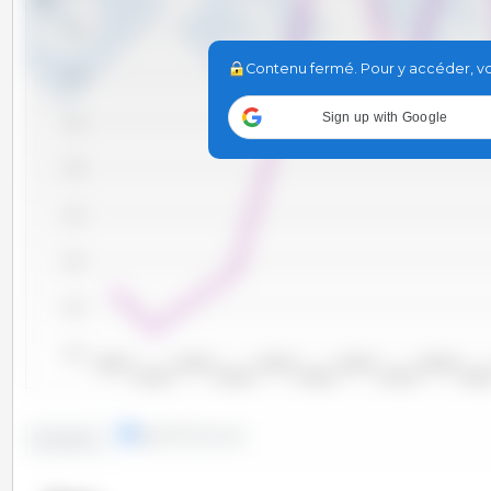
7,750
Contenu fermé. Pour y accéder, vou
7,500
Sign up with Google
7,250
7,000
6,750
6,500
6,250
6,000
2000/2001
2002/2003
2004/2005
2006/2007
2008/2009
2001/2002
2003/2004
2005/2006
2007/2008
2009/20
lignes
colonnes
Evolution :