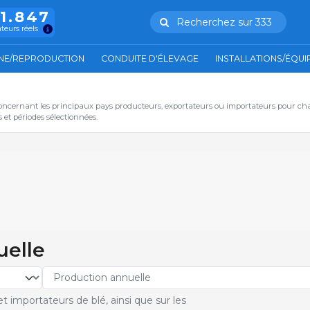
11.847
Recherchez sur 333
ateurs réels
NE/REPRODUCTION
CONDUITE D'ÉLEVAGE
INSTALLATIONS/ÉQU
oncernant les principaux pays producteurs, exportateurs ou importateurs pour ch
et périodes sélectionnées.
uelle
 importateurs de blé, ainsi que sur les