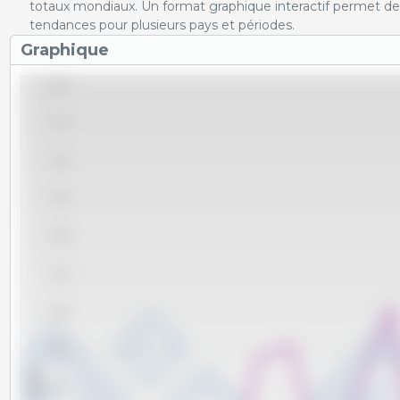
totaux mondiaux. Un format graphique interactif permet de 
tendances pour plusieurs pays et périodes.
Graphique
10,000
9,750
9,500
9,250
9,000
8,750
8,500
8,250
x 1000 t
8,000