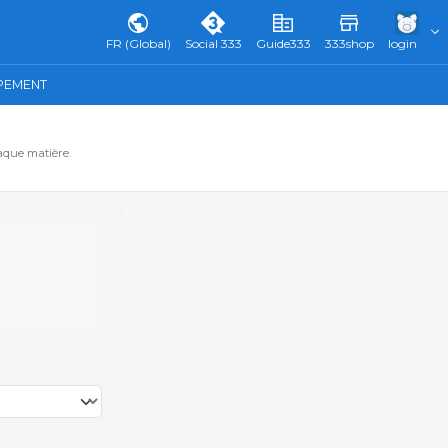
FR (Global)
Social 333
Guide333
333shop
login
IPEMENT
aque matière.