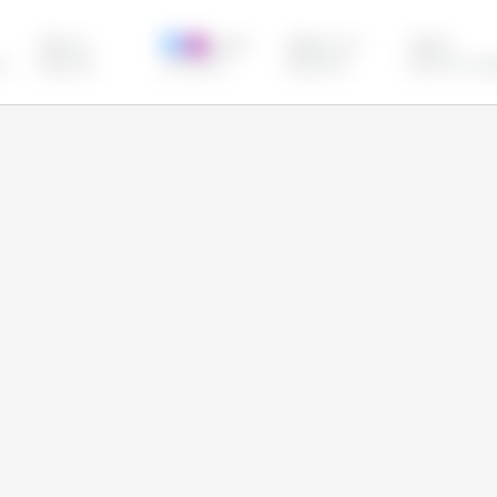
Chine
Egypte
Etats Unis
Inde
ni
Russie
Turquie
Ukraine
Union Euro