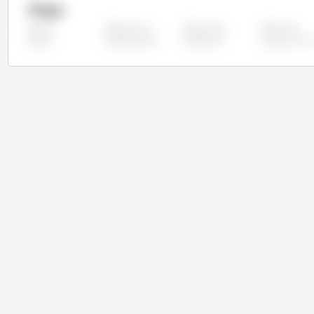
Pays
Argentine
Australie
Canada
Tous
Iran
Kazakhstan
Pakistan
Royaume U