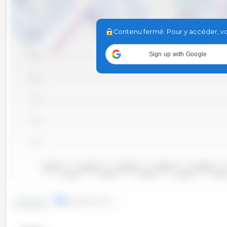
1,750
Contenu fermé. Pour y accéder, vou
1,500
Sign up with Google
1,250
1,000
750
500
250
0
2000/2001
2002/2003
2004/2005
2006/2007
2008/2009
2001/2002
2003/2004
2005/2006
2007/2008
2009/20
lignes
colonnes
Evolution :