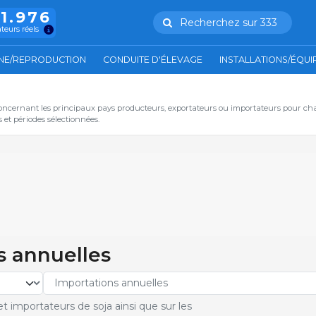
11.976
Recherchez sur 333
ateurs réels
NE/REPRODUCTION
CONDUITE D'ÉLEVAGE
INSTALLATIONS/ÉQU
oncernant les principaux pays producteurs, exportateurs ou importateurs pour ch
et périodes sélectionnées.
s annuelles
t importateurs de soja ainsi que sur les