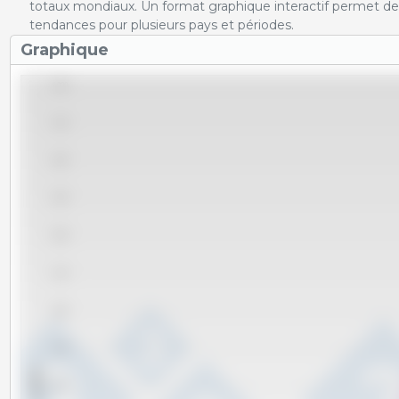
totaux mondiaux. Un format graphique interactif permet de 
tendances pour plusieurs pays et périodes.
Graphique
4,000
3,750
3,500
3,250
3,000
2,750
2,500
2,250
x 1000 t
2,000