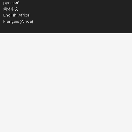
русский
简体中文
English (Africa)
Français (Africa)