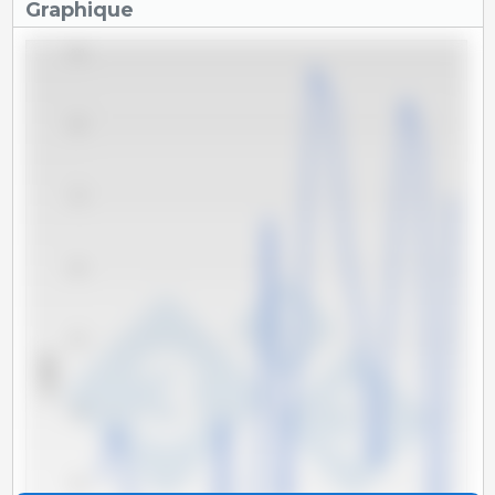
Graphique
900
800
700
600
500
x 1000 t
400
300