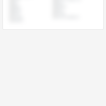
Iran
Israel
Japon
Jordanie
Koweït
Libye
Maroc
Tunisie
Turquie
Union Européenne
Vietnam