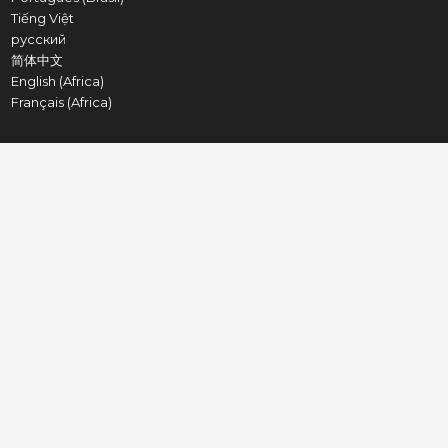
Tiếng Việt
русский
简体中文
English (Africa)
Français (Africa)