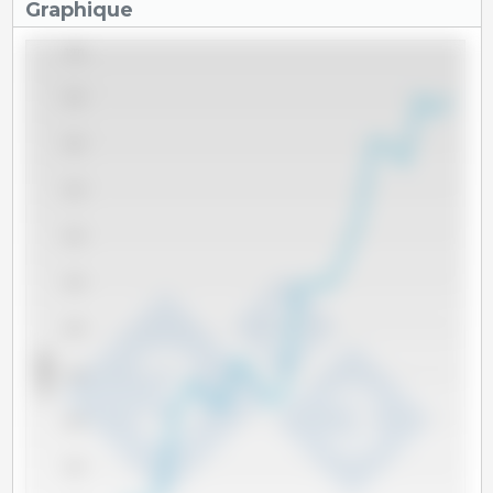
Graphique
7,000
6,500
6,000
5,500
5,000
4,500
4,000
x 1000 t
3,500
3,000
2,500