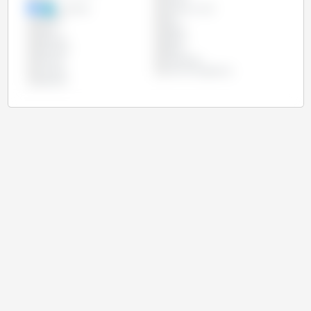
Colombie
Corée du Sud
Egypte
Iran
Israel
Japon
Malaisie
Maroc
Mexique
Pérou
Taïwan
Thaïlande
Turquie
Union Européenne
Vietnam