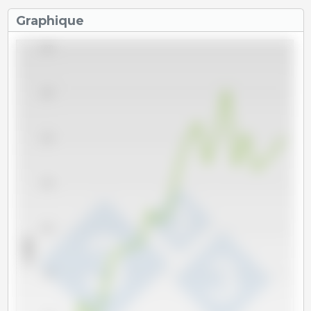
Graphique
1,800
1,600
1,400
1,200
1,000
x 1000 t
800