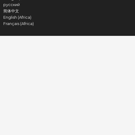
русский
简体中文
English (Africa)
Français (Africa)