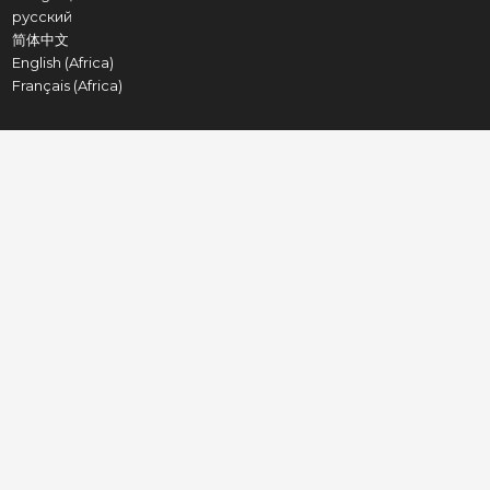
русский
简体中文
English (Africa)
Français (Africa)