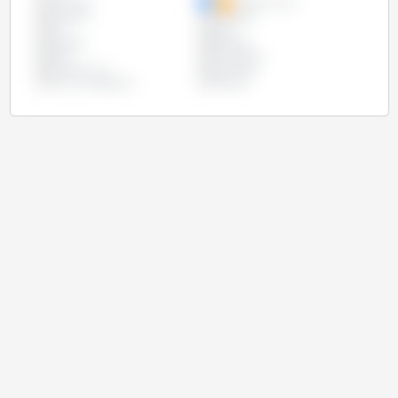
Colombie
Corée du Sud
Equateur
Indonésie
Iran
Japon
Malaisie
Mexique
Pérou
Philippines
Royaume Uni
Thaïlande
Union Européenne
Vietnam