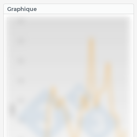
Graphique
2,200
2,100
2,000
1,900
1,800
x 1000 t
1,700